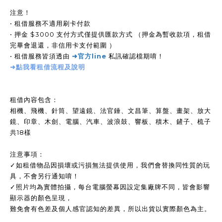
注意！
• 租借服務不適用刷卡付款
• 押金 $3000 支付方式僅提供匯款方式 （押金為暫收款項，租借
完畢會退還，非信用卡支付範圍 ）
• 租借服務皆須透由
➜
官方line
私訊確認檔期唷！
➜
點我看
租借流程及說明
租借內容包含：
相機、
飛機、
針筒、
望遠鏡
、
法官錘、
文昌筆、算盤
、畫架
、
放大
鏡
、印章
、
木劍
、電腦、汽車、波浪鼓、響板、積木、鏟子、梳子
共18樣
注意事項：
✓
如租借物品因損壞或污損無法提供使用，我們會替換同性質的玩
具，不會另行通知唷！
✓
照片均為實體拍攝，
每台電腦螢幕因設定集廠牌不同，
皆會影響
顯示器的顏色呈現，
難免會有色差及個人感官認知的差異，
所以出貨以實際顏色為主。