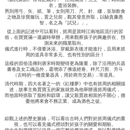
衣，盥浴裝飾。
男則用弓、矢、紙、筆，女則用刀、尺、針、縷，並加飲食
之物及珍寶服玩，置之兒前，觀其發意所取，以驗貪廉愚
智，名之為『試兒』」。
從上面的記述中可以看到，抓周是當時江南地區流行的習
俗，在寶寶滿一週歲時舉辦，用來觀察孩子的興趣所在、預
測未來的職業取向。
儀式進行時，不僅要沐浴、穿戴新衣後才能進行，且用來抓
周的道具非常多元、也有性別的區分！
這樣的習俗流傳到唐宋時期變得更為隆重，除了沿用的兵器
書卷及女工織品外，還增添了佛道經卷、秤尺刀剪、升斗
（古時的一種度量器具，用於商市交易）...等道具。
清代時期，四大名著之一的《紅樓夢》中也有抓周的相關描
述，故事主角賈寶玉的家族就曾為他舉辦過抓周儀式，
而他當時抓取了脂粉和釵環，讓父親賈政相當的不開心，擔
憂他將來會不務正業、成為酒色之徒。
綜觀上述的歷史脈絡，可以看出古時人們對於抓周儀式的重
視，也可以看見儀式裡頭對於孩子的關愛和期盼。