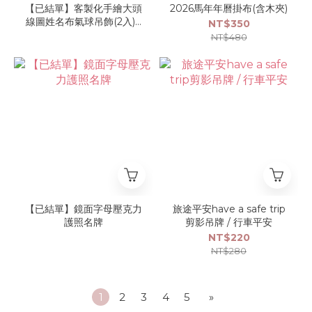
【已結單】客製化手繪大頭
2026馬年年曆掛布(含木夾)
線圖姓名布氣球吊飾(2入) |
NT$350
幼稚園姓名吊牌
NT$480
【已結單】鏡面字母壓克力
旅途平安have a safe trip
護照名牌
剪影吊牌 / 行車平安
NT$220
NT$280
1
2
3
4
5
»