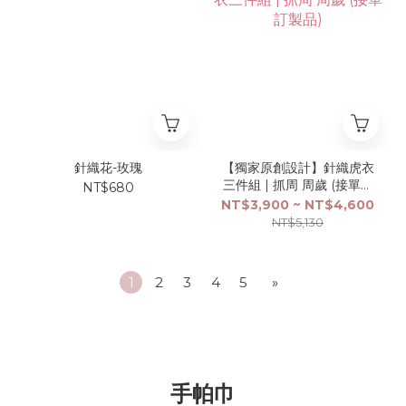
針織花-玫瑰
【獨家原創設計】針織虎衣
三件組 | 抓周 周歲 (接單訂
NT$680
製品)
NT$3,900 ~ NT$4,600
NT$5,130
1
2
3
4
5
»
手帕巾