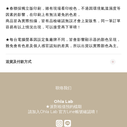
★
春聯採獨立版印刷，雖有現場看印校色，不過
因環境氣溫濕度等
因素的影響，
在印刷上有無法避免的色差，
商品皆為實際拍攝，
皆有品檢確認無誤才會上架販售，
同一筆訂單
容易有以上情況出現，
可以接受再下單唷！
★
每台電腦螢幕因設定集廠牌不同，皆會影響顯示器的顏色呈現，
難免會有色差及個人感官認知的差異，所以出貨以實際顏色為主。
送貨及付款方式
联络我们
Ohla Lab
★派對租借預約檔期
請加入Ohla Lab 官方Line帳號確認唷！